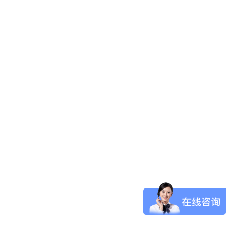
泰晤士报 The Times(纸媒)