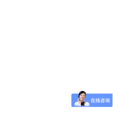
泰晤士报 The Times(纸媒)