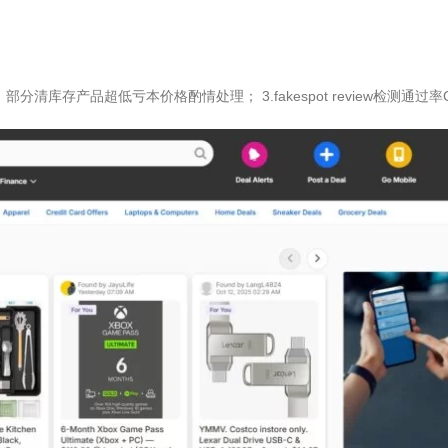
¥
3,845
¥
3,733
加入购物车
加入购物车
上，部分清库存产品超低亏本价格酌情处理； 3.fakespot review检测通过
Antyradio
APSTI
¥
4,862
¥
370
加入购物车
加入购物车