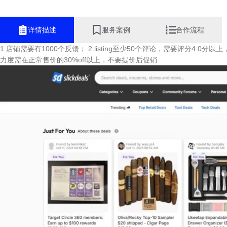
¥
3,499
¥
583
详情描述
服务案例
合作流程
加入购物车
加入购物车
1.店铺需要有1000个反馈； 2.listing至少50个评论，需要评分4.0分以
力度需在正常售价的30%off以上，不要提价后促销
Alovps
Antaud
¥
235
¥
258
加入购物车
加入购物车