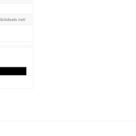
slickdeals.net/
ALittleDelightful