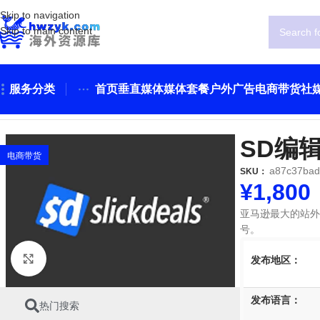
Skip to navigation
Skip to main content
服务分类
首页
垂直媒体
媒体套餐
户外广告
电商带货
社
首页
电商带货
SD编辑帖
SD编
电商带货
a87c37ba
SKU：
¥
1,800
亚马逊最大的站外
号。
Click to enlarge
发布地区：
发布语言：
热门搜索