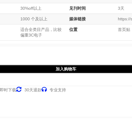
30%off以上
见刊时间
3天
1000 个及以上
媒体链接
https://
适合全类目产品，比较
位置
首页贴
偏重3C电子
加入购物车
即时下载
30天退款
专业支持
ActuaLitté
Aglasem