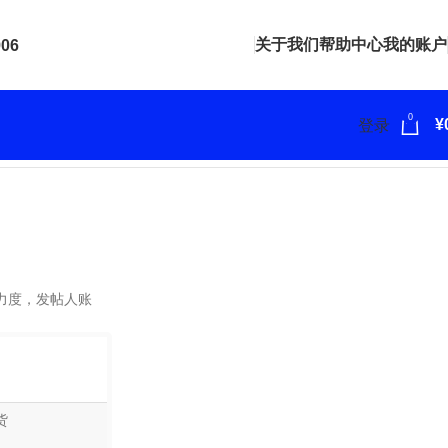
关于我们
帮助中心
我的账户
906
0
¥
登录
力度，发帖人账
货