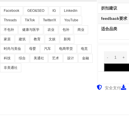
折扣建议
Facebook
GEO&SEO
IG
Linkedin
feedback要求
Threads
TikTok
Twitter/X
YouTube
适合品类
不包补
健康与医学
农业
包补
商业
家居
建筑
教育
文娱
新闻
时尚与美妆
母婴
汽车
电商带货
电竞
科技
综合
美通社
艺术
设计
金融
非美通社
安全支付
1001pallets
Actionee