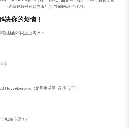
80%—— 这就是背书在欧美市场的
“信任杠杆”
作用。
¥
3,845
¥
3,733
单解决你的烦恼！
加入购物车
加入购物车
，精准匹配不同企业需求：
准流量
Antyradio
APSTI
d Housekeeping（家居生活类 “品质认证”）
¥
4,862
¥
370
加入购物车
加入购物车
（家庭主妇精准渠道）