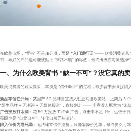
在欧美市场，“背书” 不是加分项，而是
“入门通行证”
—— 欧美消费者
书，再好的产品也可能被贴上 “来路不明” 的标签，最终淹没在海量选择
一、为什么欧美背书 “缺一不可”？没它真的
欧美消费者的购买决策，本质是 “信任验证” 的过程，缺少背书会直接陷
新品零信任开局：
某国产 3C 品牌曾直接入驻亚马逊欧美站，上架后 3
“陌生品牌 + 无测评 + 无媒体报道”，直接划走 —— 毕竟没人愿意为 “未
广告投放打水漂：
花 50 万投放 TikTok 广告，点击率不足 1%，远
亮眼也是 “自卖自夸”，转化自然无从谈起。
陷入低价内卷死局：
无法建立信任溢价，只能靠降价抢单，最终要么亏本
1001pallets
Actionee
而有背书的品牌，相当于拿到了 “信任免死金牌”：某家电品牌通过 Consum