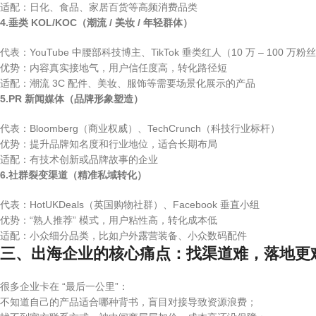
适配：日化、食品、家居百货等高频消费品类
4.垂类 KOL/KOC（潮流 / 美妆 / 年轻群体）
代表：YouTube 中腰部科技博主、TikTok 垂类红人（10 万 – 100 万粉
优势：内容真实接地气，用户信任度高，转化路径短
适配：潮流 3C 配件、美妆、服饰等需要场景化展示的产品
5.PR 新闻媒体（品牌形象塑造）
代表：Bloomberg（商业权威）、TechCrunch（科技行业标杆）
优势：提升品牌知名度和行业地位，适合长期布局
适配：有技术创新或品牌故事的企业
6.社群裂变渠道（精准私域转化）
代表：HotUKDeals（英国购物社群）、Facebook 垂直小组
优势：“熟人推荐” 模式，用户粘性高，转化成本低
适配：小众细分品类，比如户外露营装备、小众数码配件
三、出海企业的核心痛点：找渠道难，落地更
很多企业卡在 “最后一公里”：
不知道自己的产品适合哪种背书，盲目对接导致资源浪费；