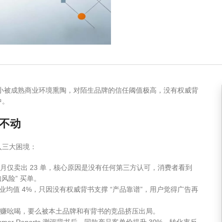
从小被成熟商业环境熏陶，对陌生品牌的信任阈值极高，没有权威背
中。
卖不动
入三大困境：
 个月仅卖出 23 单，核心原因是没有任何第三方认可，消费者看到
知风险” 买单。
低于行业均值 4%，只因没有权威背书支撑 “产品靠谱”，用户觉得广告再
赚吆喝，要么被本土品牌和有背书的竞品挤压出局。
ActuaLitté
Aglasem
er Reports 测评背书后，同款产品客单价提升 30%，转化率反