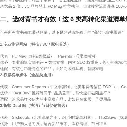
超竞品 2 倍；3C 品牌登上 PC Mag 推荐榜单，自然搜索流量暴涨 1
¥
3,499
¥
583
二、选对背书才有效！这 6 类高转化渠道清
加入购物车
加入购物车
不是所有背书都能带动销量，以下是经过市场验证的 “高转化背书渠道”
1.专业测评网站（科技 / 3C / 家电首选）
代表：PC Mag（科技类权威）、Parents（母婴类标杆）
优势：专业编辑实物测评 + 数据支撑，内容 SEO 权重高，长期带来精
适配：有核心功能亮点的产品，比如高续航耳机、智能家电
2.权威榜单媒体（全品类通用）
Alovps
Antaud
代表：Consumer Reports（中立非营利，北美消费者信任 TOP1）、Goo
¥
235
¥
258
优势：“Best Buy” 推荐等同于 “品质盖章”，能快速打破陌生壁垒
加入购物车
加入购物车
适配：追求品牌公信力的中高端产品，比如轻奢家居、母婴用品
3.折扣 Deal 站（快消 / 节日促销首选）
代表：Slickdeals（北美流量之王，24 小时爆单利器）、Hip2Save
优势：用户购买意向强，适合新品破零、库存清理、节日冲量