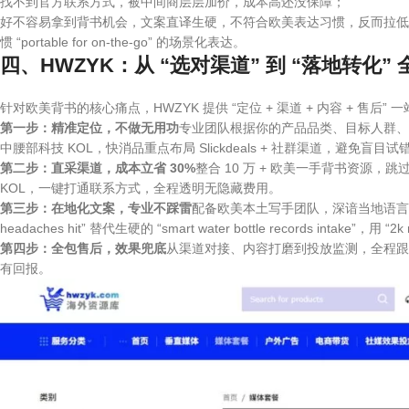
找不到官方联系方式，被中间商层层加价，成本高还没保障；
好不容易拿到背书机会，文案直译生硬，不符合欧美表达习惯，反而拉低品牌质感
惯 “portable for on-the-go” 的场景化表达。
四、HWZYK：从 “选对渠道” 到 “落地转化
针对欧美背书的核心痛点，HWZYK 提供 “定位 + 渠道 + 内容 + 售后”
第一步：精准定位，不做无用功
专业团队根据你的产品品类、目标人群、预算，
中腰部科技 KOL，快消品重点布局 Slickdeals + 社群渠道，避免盲目试
第二步：直采渠道，成本立省 30%
整合 10 万 + 欧美一手背书资源
KOL，一键打通联系方式，全程透明无隐藏费用。
第三步：在地化文案，专业不踩雷
配备欧美本土写手团队，深谙当地语言习惯和文化禁忌
headaches hit” 替代生硬的 “smart water bottle records intake”，
第四步：全包售后，效果兜底
从渠道对接、内容打磨到投放监测，全程跟
有回报。