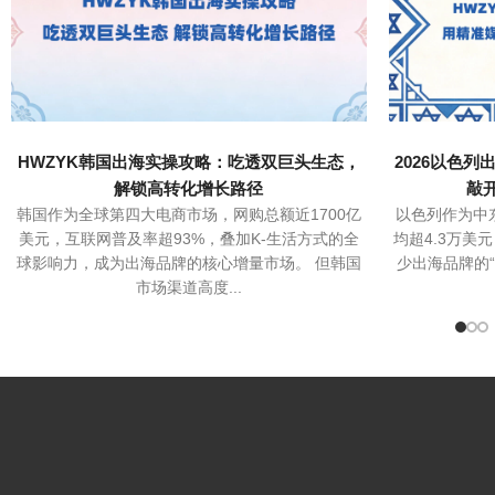
HWZYK韩国出海实操攻略：吃透双巨头生态，
2026以色列
解锁高转化增长路径
敲
韩国作为全球第四大电商市场，网购总额近1700亿
以色列作为中
美元，互联网普及率超93%，叠加K-生活方式的全
均超4.3万美
球影响力，成为出海品牌的核心增量市场。 但韩国
少出海品牌的
市场渠道高度...