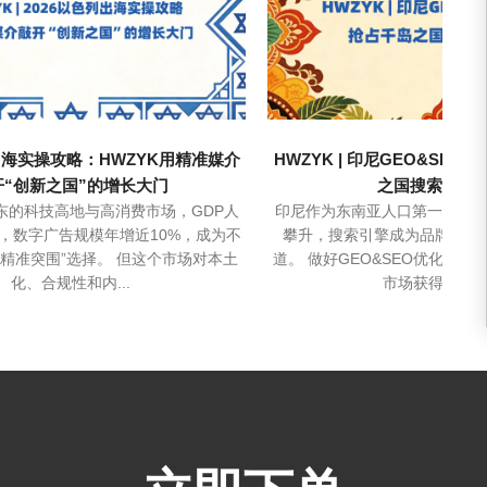
出海实操攻略：HWZYK用精准媒介
HWZYK | 印尼GEO&SE
开“创新之国”的增长大门
之国搜索流量
东的科技高地与高消费市场，GDP人
印尼作为东南亚人口第一大国
元，数字广告规模年增近10%，成为不
攀升，搜索引擎成为品牌触达
“精准突围”选择。 但这个市场对本土
道。 做好GEO&SEO优化，
化、合规性和内...
市场获得长期稳.