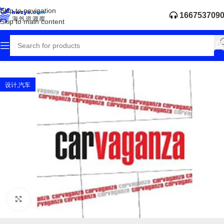
Skip to navigation
166753709
Skip to main content
首页
垂直媒体
设计,汽车
Click to enlarge