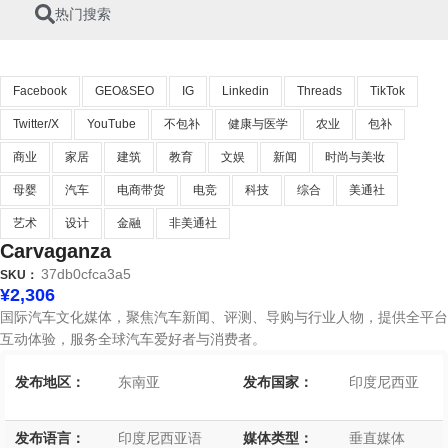
热门搜索
Facebook
GEO&SEO
IG
Linkedin
Threads
TikTok
Twitter/X
YouTube
不包补
健康与医学
农业
包补
商业
家居
建筑
教育
文娱
新闻
时尚与美妆
母婴
汽车
电商带货
电竞
科技
综合
美通社
艺术
设计
金融
非美通社
Carvaganza
37db0cfca3a5
SKU：
¥
2,306
国际汽车文化媒体，聚焦汽车新闻、评测、导购与行业人物，提供全平台
互动体验，服务全球汽车爱好者与消费者。
发布地区：
东南亚
发布国家：
印度尼西亚
发布语言：
印度尼西亚语
媒体类型：
垂直媒体